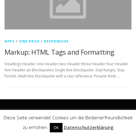
APPS
/
ONE PAGE
/
RESPONSIVE
Markup: HTML Tags and Formatting
Headings Header one Header two Header three Header four Header
five Header six Blockquotes Single line blockquote: Stay hungry. Stay
foolish. Multi line blockquote with a cite reference: People think …
Diese Seite verwendet Cookies um die Bedienerfreundlichkeit
Impressum
zu erhöhen.
Datenschutzerklärung
OK